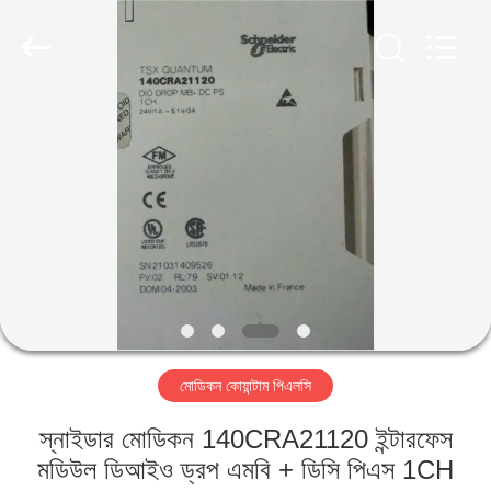
Shenzhen
Viyork
Technology
Co.,
LTD.
All
Rights
Reserved.
বাড়ি
পণ্য
আমাদের
সম্পর্কে
কারখানা
মোডিকন কোয়ান্টাম পিএলসি
ভ্রমণ
স্নাইডার মোডিকন 140CRA21120 ইন্টারফেস
মান
মডিউল ডিআইও ড্রপ এমবি + ডিসি পিএস 1CH