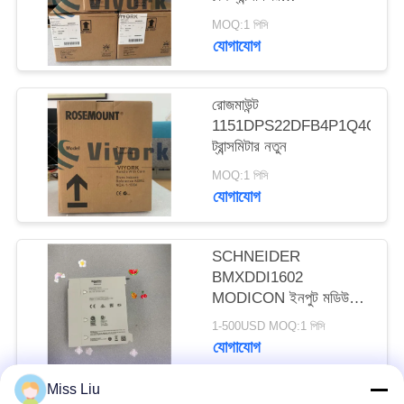
NEW&ORIGINAL
MOQ:1 পিসি
যোগাযোগ
রোজমাউন্ট
1151DPS22DFB4P1Q4Q8
ট্রান্সমিটার নতুন
MOQ:1 পিসি
যোগাযোগ
SCHNEIDER
BMXDDI1602
MODICON ইনপুট মডিউল
2.5W 24VDC IP20 নতুন
1-500USD MOQ:1 পিসি
যোগাযোগ
Miss Liu