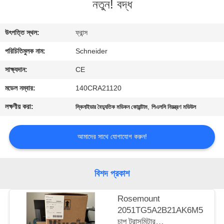
নতুন! বদ্ধ
নিয়ন্ত্রণ
উৎপত্তি স্থল:
ফ্রান্স
যোগাযোগ
পরিচিতিমুলক নাম:
Schneider
করুন
সাক্ষ্যদান:
CE
উদ্ধৃতির
মডেল নম্বার:
140CRA21120
জন্য
লক্ষণীয় করা:
,
স্কিনাইডার বৈদ্যুতিক মডিকন কোয়ান্টাম
পিএলসি নিয়ন্ত্রণ মডিউল
আবেদন
আমাদের সাথে যোগাযোগ করুন!
সাইট
ম্যাপ
বিশদ প্রকাশ
Rosemount
PRIVACY
2051TG5A2B21AK6M5
POLICY
চাপ ট্রান্সমিটার