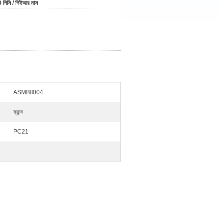
 পিসি / পিইআর মাস
ASMBII004
ফ্রান্স
PC21