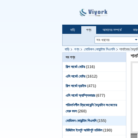
বাড়ি
পণ্য
আমাদের সম্পর্কে
কার
বাড়ি
পণ্য
মোডিকন কোয়ান্টাম পিএলসি
শানাইডার বৈদ্
শান
সব পণ্য
শিল্প সার্ভো মোটর
(116)
এসি সার্ভো মোটর
(1612)
শিল্প সার্ভো ড্রাইভ
(471)
এসি সার্ভো অ্যাম্প্লিফায়ার
(677)
পরিবর্তনশীল ফ্রিকোয়েন্সি বৈদ্যুতিন সংকেতের
মেরু বদল
(260)
মোডিকন কোয়ান্টাম পিএলসি
(155)
ডিজিটাল ইনপুট আউটপুট মডিউল
(190)