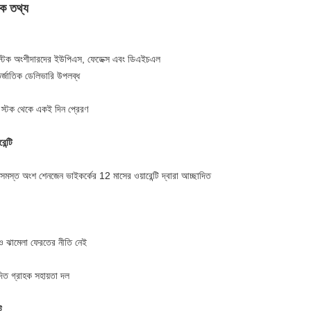
ক তথ্য
্টিক অংশীদারদের ইউপিএস, ফেডেক্স এবং ডিএইচএল
র্জাতিক ডেলিভারি উপলব্ধ
প স্টক থেকে একই দিন প্রেরণ
রেন্টি
 সমস্ত অংশ শেনজেন ভাইকর্কের 12 মাসের ওয়ারেন্টি দ্বারা আচ্ছাদিত
 ঝামেলা ফেরতের নীতি নেই
দিত গ্রাহক সহায়তা দল
ট