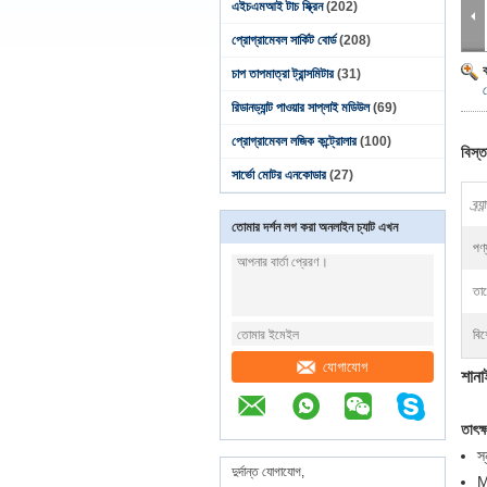
এইচএমআই টাচ স্ক্রিন
(202)
প্রোগ্রামেবল সার্কিট বোর্ড
(208)
চাপ তাপমাত্রা ট্রান্সমিটার
(31)
ক
রিডানড্যান্ট পাওয়ার সাপ্লাই মডিউল
(69)
প্রোগ্রামেবল লজিক কন্ট্রোলার
(100)
বিস্ত
সার্ভো মোটর এনকোডার
(27)
ব্র্যা
তোমার দর্শন লগ করা অনলাইন চ্যাট এখন
পণ্
তার
বিশ
যোগাযোগ
শান
তাৎক
স
দুর্দান্ত যোগাযোগ,