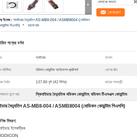
যোগানের ক্ষমতা:
30
যোগাযোগ
বড় ইমেজ :
শানাইডার বৈদ্যুতিন AS-MBII-004 / ASMBII004 (মোডিকন
োয়ান্টাম পিএলসি)
ভালো দাম
ারিত পণ্যের বর্ণনা
ন্ড:
স্নাইডার
মডেল:
য পরিসীমা:
মডিকন কোয়ান্টাম অটোমেশন প্ল্যাটফর্ম
দেশের উত্স:
ের দৈর্ঘ্য:
137.80 ফুট (42 মিটার)
ছাড়ের সময়সূচী:
স্কিনাইডার বৈদ্যুতিক মডিকন কোয়ান্টাম
মডিকন টিএসএক্স কোয়ান্টাম
েষভাবে তুলে ধরা:
,
াইডার বৈদ্যুতিন AS-MBII-004 / ASMBII004 (মোডিকন কোয়ান্টাম পিএলসি)
্ষণিক বিবরণ:
্নাইডার ইলেকট্রিক
MODICON