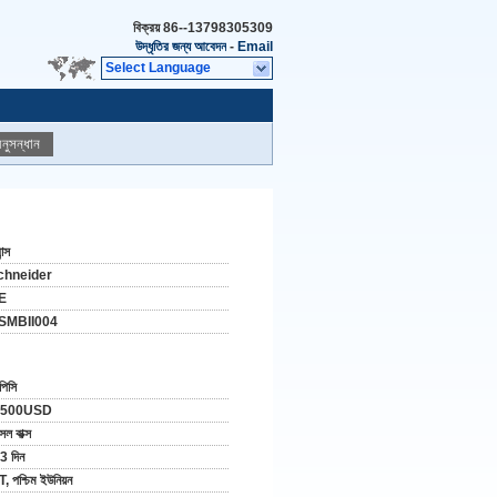
বিক্রয়
86--13798305309
উদ্ধৃতির জন্য আবেদন
-
Email
Select Language
নুসন্ধান
ান্স
chneider
E
SMBII004
পিসি
-500USD
ল বাক্স
3 দিন
T, পশ্চিম ইউনিয়ন