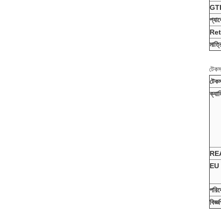
GT
প্যা
Ret
মাত্র
টেক
টেকস
ক্যাল
REA
EU 
পরিব
বিজ্