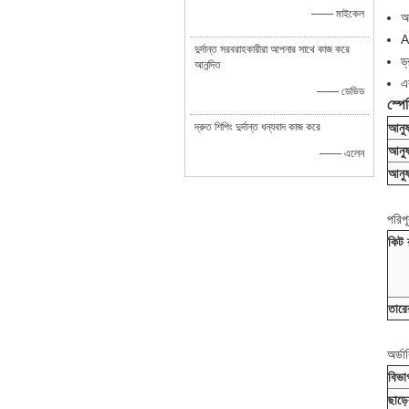
—— মাইকেল
আ
A
দুর্দান্ত সরবরাহকারীরা আপনার সাথে কাজ করে
ড
আনন্দিত
এ
—— ডেভিড
স্প
দ্রুত শিপিং দুর্দান্ত ধন্যবাদ কাজ করে
আনুষ
আনুষ
—— এলেন
আনুষ
পরিপ
কিট 
তারের
অর্ডা
বিভা
ছাড়ে