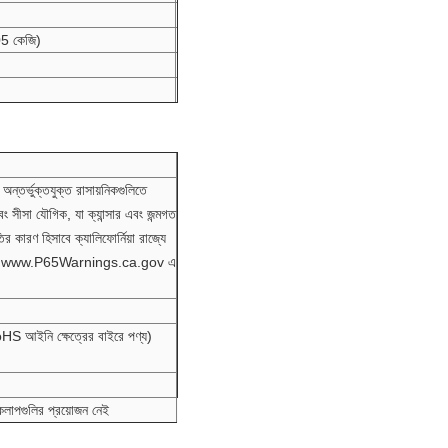
05 কেজি)
ন্তর্ভুক্তযুক্ত রাসায়নিকগুলিতে
ং সীসা যৌগিক, যা ক্যান্সার এবং জন্মগত
তির কারণ হিসাবে ক্যালিফোর্নিয়া রাজ্যে
্য www.P65Warnings.ca.gov এ
oHS আইনি ক্ষেত্রের বাইরে পণ্য)
িয়াকলাপগুলির প্রয়োজন নেই