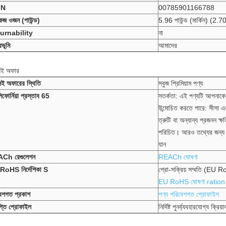
IN
00785901166788
কেজ ওজন (পাউন্ড)
5.96 পাউন্ড (মার্কিন) (2.7
urnability
না
িভূমি
আমাদের
সই অফার
ই অফারের স্থিতি
সবুজ প্রিমিয়াম পণ্য
িফোর্নিয়া প্রস্তাব 65
সতর্কতা: এই পণ্যটি আপনাকে অ
উন্মোচিত করতে পারে: সীসা এব
ত্রুটি বা অন্যান্য প্রজনন ক্ষ
পরিচিত।
আরও তথ্যের জন
যান
Ch রেগুলেশন
REACh ঘোষণা
RoHS নির্দেশিকা S
প্রো-সক্রিয় সম্মতি (EU R
EU RoHS ঘোষণা ration
েশগত প্রকাশ
পণ্য পরিবেশগত প্রোফাইল
ঞপ্তি প্রোফাইল
নির্দিষ্ট পুনর্ব্যবহারযোগ্য ক্র