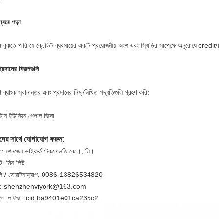
স্বরে পড়া
 বুঝতে পারি যে ক্রেডিট ব্যবসায়ের একটি প্রয়োজনীয় অংশ এবং স্থিতির সাপেক্ষে অনুরোধে creditণ
প্রদানের বিকল্পগুলি
 ব্যাংক স্থানান্তর এবং প্রদানের নিম্নলিখিত পদ্ধতিগুলি গ্রহণ করি:
্টার্ন ইউনিয়ন পেপাল ভিসা
দের সাথে যোগাযোগ করুন:
থা: শেনজেন ভাইকর্ক টেকনোলজি কো।, লি।
ক্ট: মিস লিউ
লি / হোয়াটসঅ্যাপ: 0086-13826534820
ল: shenzhenviyork@163.com
াইপ: লাইভ: .cid.ba9401e01ca235c2