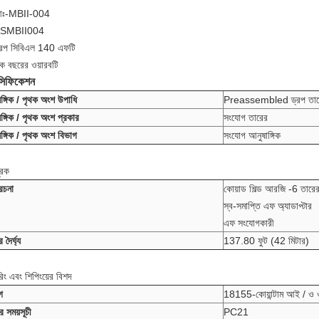
ঃ-MBII-004
SMBII004
্রপ সিবিএল 140 এফটি
ক বছরের ওয়ারবটি
েসিফিকেশন
ঙ্গিক / পৃথক অংশ উপাধি
Preassembled ড্রপ তার
ঙ্গিক / পৃথক অংশ প্রকার
সংযোগ তারের
ঙ্গিক / পৃথক অংশ বিভাগ
সংযোগ আনুষাঙ্গিক
ূরক
রচনা
কোয়াড শিল্ড আরজি -6 তারে
স্ব-সমাপ্তি এফ অ্যাডাপ্টার
এফ সংযোগকারী
 দৈর্ঘ্য
137.80 ফুট (42 মিটার)
রিং এবং শিপিংয়ের বিশদ
গ
18155-কোয়ান্টাম আই / ও ও
র সময়সূচী
PC21