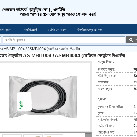
শেনজেন ভাইয়র্ক প্রযুক্তি কো।, এলটিডি
আমরা আপনার মনোযোগ জন্য আরও ফোকাস করব!
খানা ভ্রমণ
মান নিয়ন্ত্রণ
যোগাযোগ করুন
উদ্ধৃতির জন্য আবেদন
অ
যুতিন AS-MBII-004 / ASMBII004 (মোডিকন কোয়ান্টাম পিএলসি)
াইডার বৈদ্যুতিন AS-MBII-004 / ASMBII004 (মোডিকন কোয়ান্টাম পিএলসি)
পণ্যের বিবরণ:
উৎপত্তি স্থল:
ফ্র
পরিচিতিমুলক নাম:
S
সাক্ষ্যদান:
C
মডেল নম্বার:
A
প্রদান:
ন্যূনতম চাহিদার পরিমাণ:
1 
মূল্য:
1
প্যাকেজিং বিবরণ:
আস
ডেলিভারি সময়:
2-
পরিশোধের শর্ত:
T/