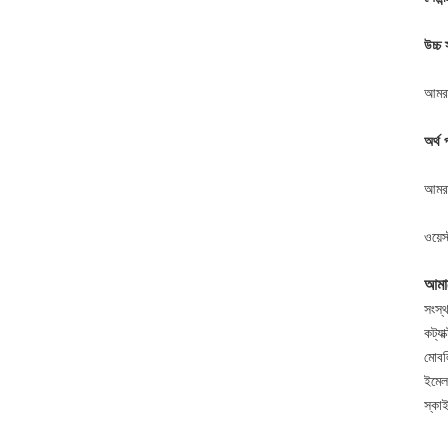
উচ্চ 
আমরা
অর্থ 
আমরা
ওয়েস
আমা
সংস্
কট্যা
মোব
ইমে
স্ক