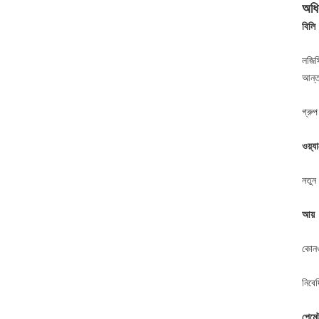
অধি
বিলি
লজিস
আন্ত
গ্রু
ওয়্যা
নতুন
আয়
কোনও
নিবে
পেমেন্