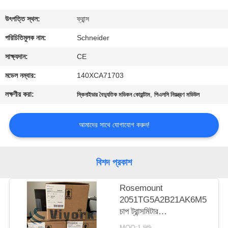
নিয়ন্ত্রণ
উৎপত্তি স্থল:
ফ্রান্স
যোগাযোগ
পরিচিতিমুলক নাম:
Schneider
করুন
সাক্ষ্যদান:
CE
মডেল নম্বার:
140XCA71703
উদ্ধৃতির
লক্ষণীয় করা:
,
স্কিনাইডার বৈদ্যুতিক মডিকন কোয়ান্টাম
পিএলসি নিয়ন্ত্রণ মডিউল
জন্য
আবেদন
আমাদের সাথে যোগাযোগ করুন!
সাইট
বিশদ প্রকাশ
ম্যাপ
Rosemount
2051TG5A2B21AK6M5
PRIVACY
চাপ ট্রান্সমিটার
POLICY
NEW&ORIGINAL
MOQ:1 পিসি