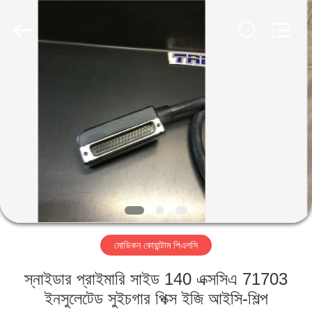
Shenzhen
Viyork
Technology
Co.,
LTD.
All
Rights
Reserved.
বাড়ি
পণ্য
আমাদের
সম্পর্কে
কারখানা
মোডিকন কোয়ান্টাম পিএলসি
ভ্রমণ
স্নাইডার প্রাইমারি সাইড 140 এক্সসিএ 71703
মান
ইনসুলেটেড সুইচগার পিক্স ইজি আইসি-শিল্প