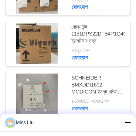
যোগাযোগ
রোজমাউন্ট
1151DPS22DFB4P1Q4Q8
ট্রান্সমিটার নতুন
MOQ:1 পিসি
যোগাযোগ
SCHNEIDER
BMXDDI1602
MODICON ইনপুট মডিউল
2.5W 24VDC IP20 নতুন
1-500USD MOQ:1 পিসি
যোগাযোগ
Miss Liu
সব