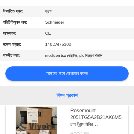
নিয়ন্ত্রণ
উৎপত্তি স্থল:
ফ্রান্স
যোগাযোগ
পরিচিতিমুলক নাম:
Schneider
করুন
সাক্ষ্যদান:
CE
মডেল নম্বার:
140DAI75300
উদ্ধৃতির
লক্ষণীয় করা:
,
modicon tsx কোয়ান্টাম
plc নিয়ন্ত্রণ মডিউল
জন্য
আবেদন
আমাদের সাথে যোগাযোগ করুন!
সাইট
বিশদ প্রকাশ
ম্যাপ
Rosemount
2051TG5A2B21AK6M5
PRIVACY
চাপ ট্রান্সমিটার
POLICY
NEW&ORIGINAL
MOQ:1 পিসি