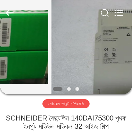
Shenzhen
Viyork
Technology
Co.,
LTD.
All
Rights
Reserved.
বাড়ি
পণ্য
আমাদের
সম্পর্কে
কারখানা
মোডিকন কোয়ান্টাম পিএলসি
ভ্রমণ
SCHNEIDER বৈদ্যুতিন 140DAI75300 পৃথক
মান
ইনপুট মডিউল মডিকন 32 আইজ-শিল্প