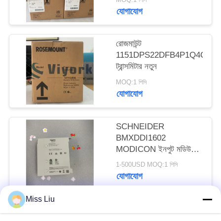
যোগাযোগ
রোজমাউন্ট
1151DPS22DFB4P1Q4Q8
ট্রান্সমিটার নতুন
MOQ:1 পিসি
যোগাযোগ
SCHNEIDER
BMXDDI1602
MODICON ইনপুট মডিউল
2.5W 24VDC IP20 নতুন
1-500USD MOQ:1 পিসি
যোগাযোগ
Miss Liu
সব